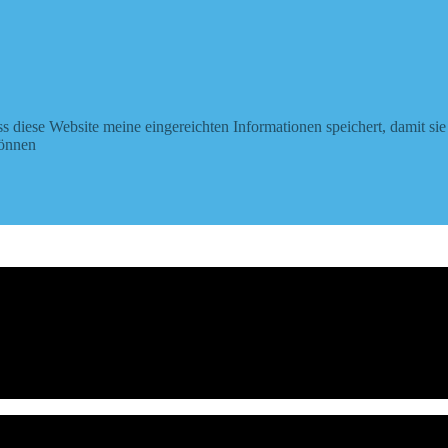
ss diese Website meine eingereichten Informationen speichert, damit sie
können