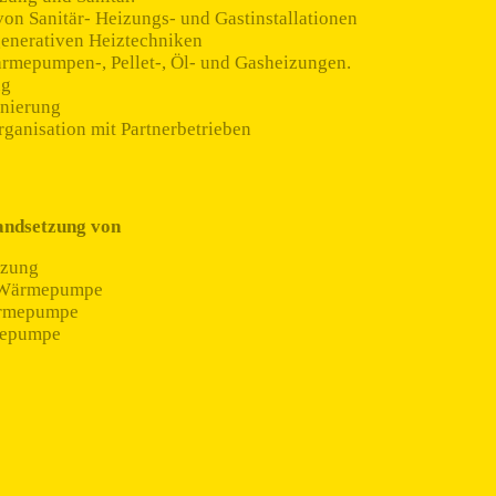
 von Sanitär- Heizungs- und Gastinstallationen
enerativen Heiztechniken
rmepumpen-, Pellet-, Öl- und Gasheizungen.
ng
nierung
ganisation mit Partnerbetrieben
andsetzung von
izung
n Wärmepumpe
rmepumpe
mepumpe