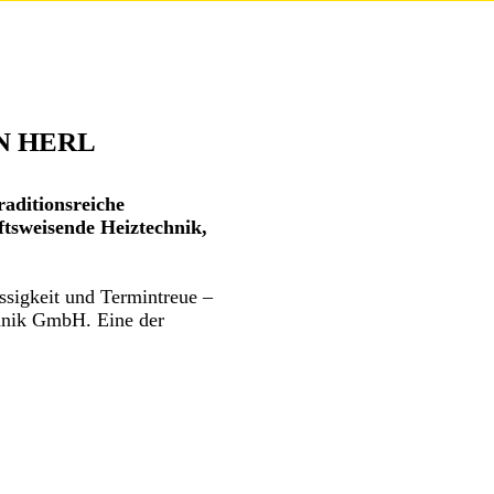
N HERL
aditionsreiche
tsweisende Heiztechnik,
ssigkeit und Termintreue –
chnik GmbH. Eine der