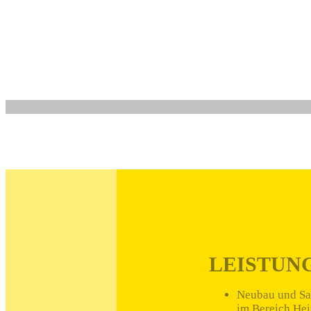
| Badsanierung
| Badplanung
LEISTUN
Neubau und Sa
im Bereich Hei